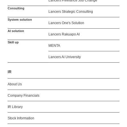
Lancers Freelance Job Change
Consulting
Lancers Strategic Consulting
System solution
Lancers One's Solution
AI solution
Lancers Rakuapo AI
Skill up
MENTA
Lancers Ai University
IR
About Us
Company Financials
IR Library
Stock Information