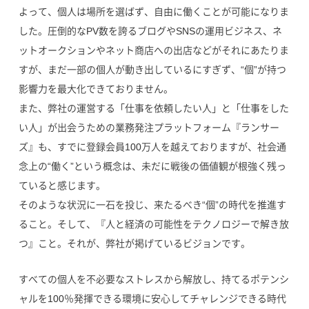
よって、個人は場所を選ばず、自由に働くことが可能になりま
した。圧倒的なPV数を誇るブログやSNSの運用ビジネス、ネ
ットオークションやネット商店への出店などがそれにあたりま
すが、まだ一部の個人が動き出しているにすぎず、“個”が持つ
影響力を最大化できておりません。
また、弊社の運営する「仕事を依頼したい人」と「仕事をした
い人」が出会うための業務発注プラットフォーム『ランサー
ズ』も、すでに登録会員100万人を越えておりますが、社会通
念上の“働く”という概念は、未だに戦後の価値観が根強く残っ
ていると感じます。
そのような状況に一石を投じ、来たるべき“個”の時代を推進す
ること。そして、『人と経済の可能性をテクノロジーで解き放
つ』こと。それが、弊社が掲げているビジョンです。
すべての個人を不必要なストレスから解放し、持てるポテンシ
ャルを100％発揮できる環境に安心してチャレンジできる時代