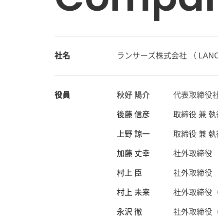
社名
ランサーズ株式会社 （ LANCE
役員
秋好 陽介
代表取締役社
後藤 信彦
取締役 兼 
上野 諒一
取締役 兼 
加藤 丈幸
社外取締役
村上 臣
社外取締役
村上 未来
社外取締役
永沢 徹
社外取締役