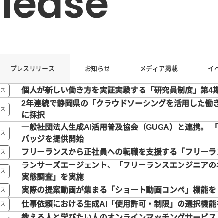
elease
プレスリリース
お知らせ
メディア掲載
イ
個人が新しい働き方を実証実験する「研究員制度」第4
ス
2年連続で静岡県の「クラウドソーシングを活用した働
ス
に採択
一般社団法人生成AI活用普及協会（GUGA）と連携。 
ス
バッジを提供開始
フリーランスから正社員への転職を支援する「フリーラ
ス
ランサーズエージェント、「フリーランスエンジニアの
ス
実態調査」を実施
実際の提案動画が集まる「ショート動画コンペ」機能を
ス
仕事依頼における生成AI「使用許可・制限」の選択機能
ス
教える人と学びたい人のオンラインマッチングサービス「