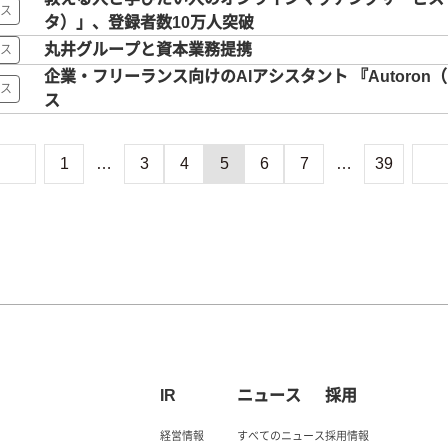
ス
タ）」、登録者数10万人突破
丸井グループと資本業務提携
ス
企業・フリーランス向けのAIアシスタント 『Autoro
ス
ス
1
…
3
4
5
6
7
…
39
IR
ニュース
採用
経営情報
すべてのニュース
採用情報