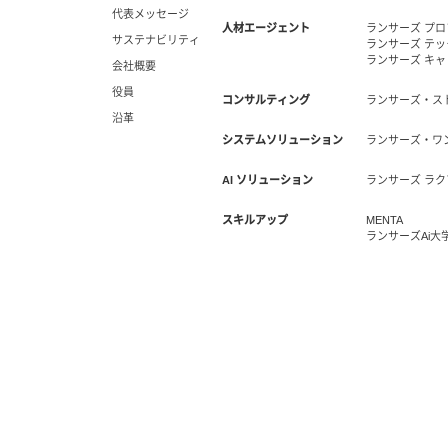
代表メッセージ
人材エージェント
ランサーズ プ
サステナビリティ
ランサーズ テ
ランサーズ キ
会社概要
役員
コンサルティング
ランサーズ・ス
沿革
システムソリューション
ランサーズ・ワ
AI ソリューション
ランサーズ ラク
スキルアップ
MENTA
ランサーズAi大