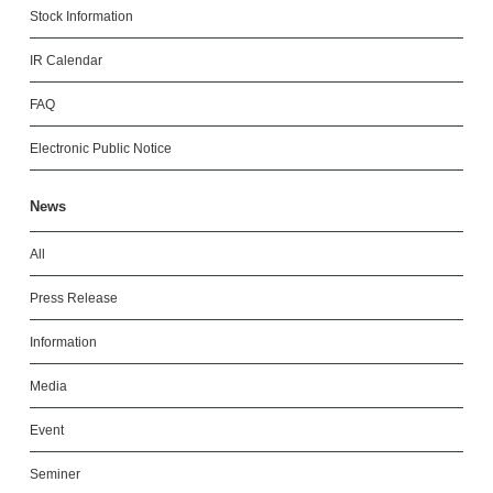
Stock Information
IR Calendar
FAQ
Electronic Public Notice
News
All
Press Release
Information
Media
Event
Seminer