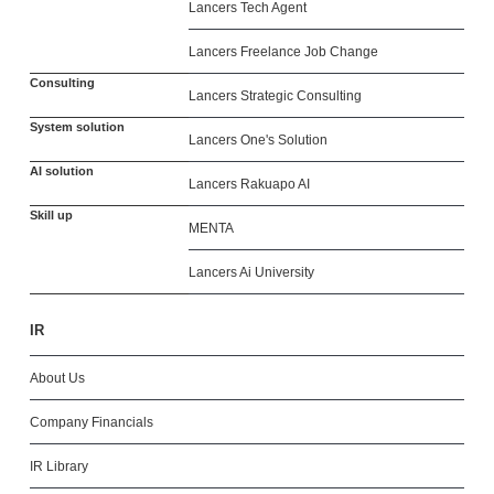
Lancers Tech Agent
Lancers Freelance Job Change
Consulting
Lancers Strategic Consulting
System solution
Lancers One's Solution
AI solution
Lancers Rakuapo AI
Skill up
MENTA
Lancers Ai University
IR
About Us
Company Financials
IR Library