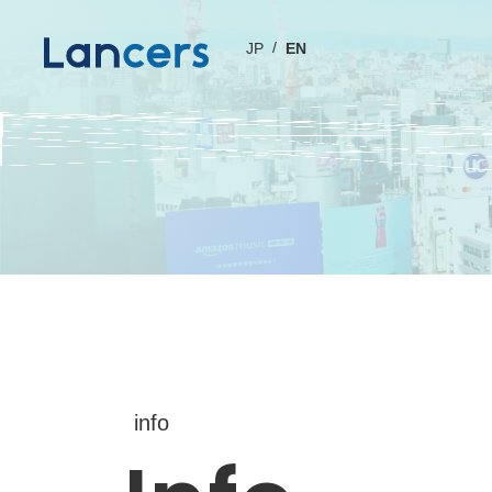
JP
EN
info