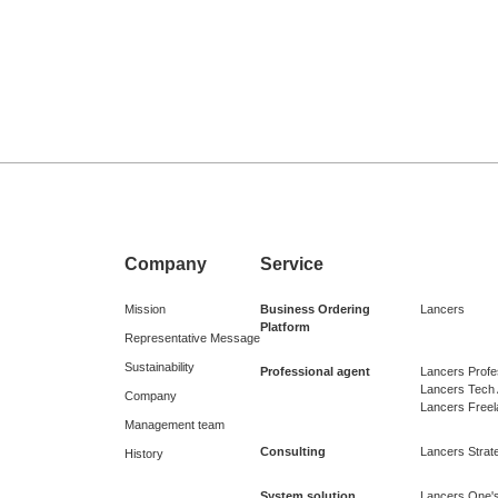
Company
Service
Mission
Business Ordering
Lancers
Platform
Representative Message
Sustainability
Professional agent
Lancers Profe
Lancers Tech
Company
Lancers Free
Management team
Consulting
Lancers Strate
History
System solution
Lancers One's