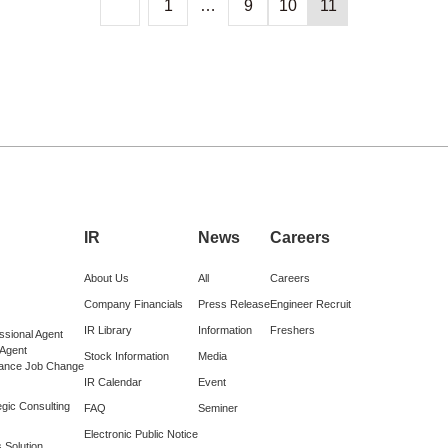
1
…
9
10
11
IR
News
Careers
About Us
All
Careers
Company Financials
Press Release
Engineer Recruit
IR Library
Information
Freshers
ssional Agent
 Agent
Stock Information
Media
lance Job Change
IR Calendar
Event
gic Consulting
FAQ
Seminer
Electronic Public Notice
 Solution