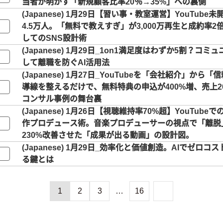
当者が明かす「新規顧客比率20％→35%」への裏側
1月29日【習い事・教室運営】YouTube
4.5万人。「無料で教えすぎ」が3,000万再生と成約率
してのSNS設計術
1月29日_1on1満足度はわずか5割？コミ
して離職を防ぐAI活用法
1月27日_YouTubeを「会社紹介」から
導線を整えるだけで、無料特典の申込が400%増、売上2
コンサル事例の舞台裏
1月26日【視聴維持率70%超】YouTube
作プロデュース術。音楽プロデューサーの視点で「離脱
230%改善させた「成果が出る動画」の設計図。
1月29日_効率化と価値創造。AIでゼロコ
る鍵とは
1
2
3
…
16