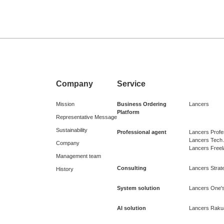
Company
Service
Mission
Business Ordering
Lancers
Platform
Representative Message
Sustainability
Professional agent
Lancers Profe
Lancers Tech
Company
Lancers Free
Management team
Consulting
Lancers Strate
History
System solution
Lancers One's
AI solution
Lancers Raku