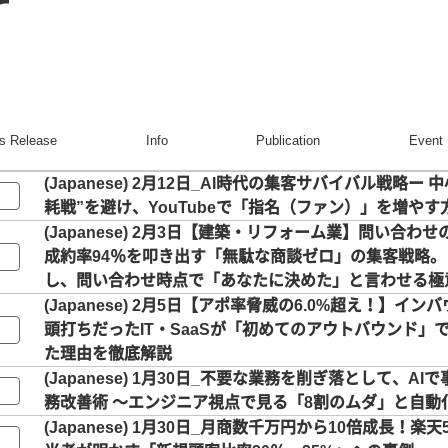
r
s Release
Info
Publication
Event
2月12日_AI時代の集客サバイバル戦略ー 中
耗戦”を避け、YouTubeで「指名（ファン）」を増やす
2月3日【建築・リフォーム業】問い合わせの2
成約率94％を叩き出す「無駄な商談ゼロ」の集客戦略。
し、問い合わせ時点で「あなたに決めた」と言わせる極
2月5日【アポ率脅威の6.0%超え！】イン
頭打ちだったIT・SaaSが「初めてのアウトバウンド」
た理由を徹底解説
1月30日_不要な業務を削ぎ落として、AI
務改善術 〜エンジニア視点で見る「8割のムダ」と自動
1月30日_月商数千万円から10倍成長！楽天