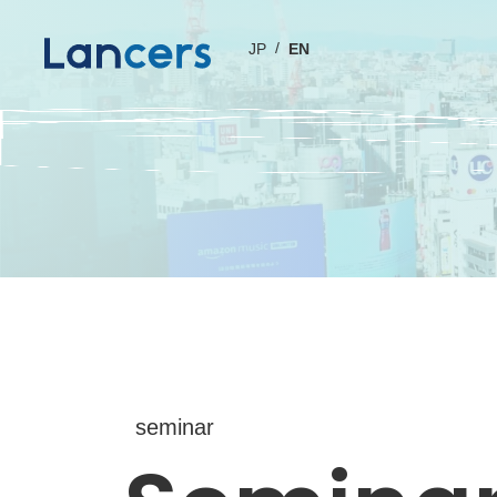
JP
EN
seminar