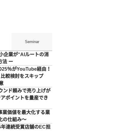
Seminar
小企業が“AIルートの消
方法 ー
5％がYouTube経由！
 比較検討をスキップ
意
バウンド頼みで売り上げが
でアポイントを量産でき
で事業価値を最大化する業
化の仕組み〜
5年連続受賞店舗のEC担