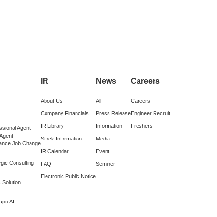
IR
News
Careers
About Us
All
Careers
Company Financials
Press Release
Engineer Recruit
IR Library
Information
Freshers
ssional Agent
 Agent
Stock Information
Media
lance Job Change
IR Calendar
Event
gic Consulting
FAQ
Seminer
Electronic Public Notice
 Solution
apo AI