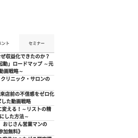
ベント
セミナー
なぜ収益化できたのか？
起動」ロードマップ ～元
動画戦略～
成！クリニック・サロンの
で来店前の不信感をゼロ化
伸ばした動画戦略
げに変える！～リストの精
倍にした方法～
側。おじさん営業マンの
《参加無料》