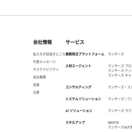
会社情報
サービス
私たちが目指すところ
業務発注プラットフォーム
ランサーズ
代表メッセージ
人材エージェント
ランサーズ プ
サステナビリティ
ランサーズ テ
ランサーズ キ
会社概要
役員
コンサルティング
ランサーズ・ス
沿革
システムソリューション
ランサーズ・ワ
AI ソリューション
ランサーズ ラク
スキルアップ
MENTA
ランサーズAi大