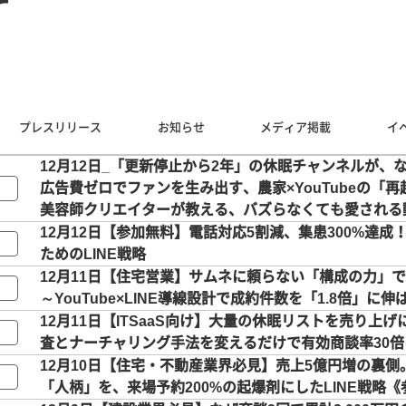
r
プレスリリース
お知らせ
メディア掲載
イ
12月12日_「更新停止から2年」の休眠チャンネルが、
広告費ゼロでファンを生み出す、農家×YouTubeの「再
美容師クリエイターが教える、バズらなくても愛される
12月12日【参加無料】電話対応5割減、集患300%達
ためのLINE戦略
12月11日【住宅営業】サムネに頼らない「構成の力」
～YouTube×LINE導線設計で成約件数を「1.8倍」に
12月11日【ITSaaS向け】大量の休眠リストを売り上
査とナーチャリング手法を変えるだけで有効商談率30
12月10日【住宅・不動産業界必見】売上5億円増の裏
「人柄」を、来場予約200%の起爆剤にしたLINE戦略