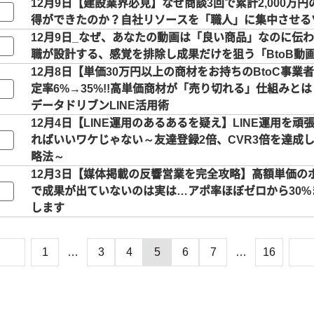
12月9日【建設業界必見】なぜ商談3回で累計2,000万
得ができたのか？自社リソースを「職人」に集中させる
12月9日_なぜ、あなたの動画は「良い商品」なのに伝わ
職が設計する、感覚を排除し成果だけを狙う「BtoB動
12月8日【単価30万円以上の商材をお持ちのBtoC事業者
定率6%→35%!!高単価商材が「売り切れる」仕組みと
データドリブンLINE活用術
12月4日【LINE運用のあるあるを疑え】LINE運用を
ればいいワケじゃない～友達登録2倍、CVR3倍を達成
略法～
12月3日【媒体掲載の反響営業を完全攻略】高額単価の
で成果が出ていないのは実は…アポ率ほぼゼロから30
します
1
…
3
4
5
6
7
…
16