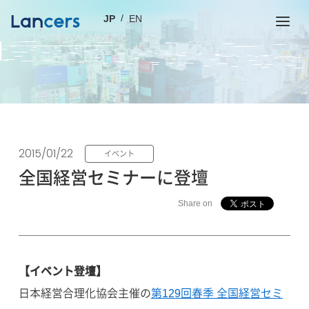
JP
EN
2015/01/22
イベント
全国経営セミナーに登壇
Share on
【イベント登壇】
日本経営合理化協会主催の
第129回春季 全国経営セミ