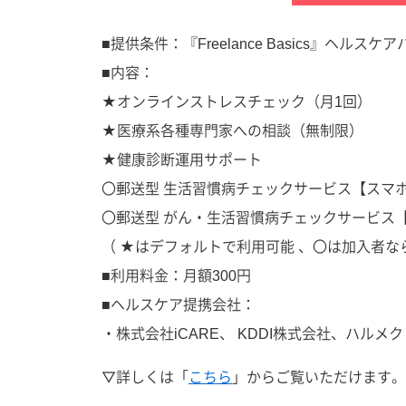
■提供条件：『Freelance Basics』ヘルス
■内容：
★オンラインストレスチェック（月1回）
★医療系各種専門家への相談（無制限）
★健康診断運用サポート
〇郵送型 生活習慣病チェックサービス【スマホ
〇郵送型 がん・生活習慣病チェックサービス
（ ★はデフォルトで利用可能 、〇は加入者
■利用料金：月額300円
■ヘルスケア提携会社：
・株式会社iCARE、 KDDI株式会社、ハル
▽詳しくは「
こちら
」からご覧いただけます。