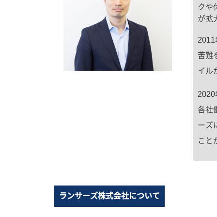
クや
が拡
20
苦難
イル
20
各社
ーズ
こと
ランサーズ株式会社について