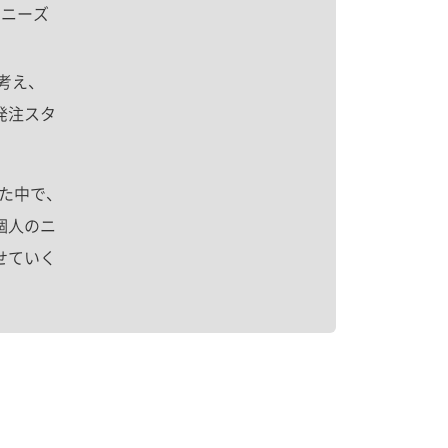
のニーズ
考え、
発注スタ
めた中で、
個人のニ
せていく