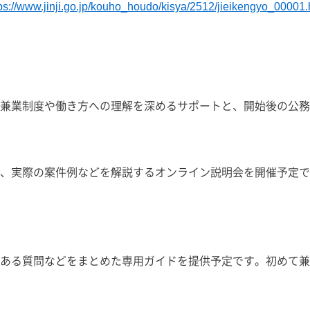
ps://www.jinji.go.jp/kouho_houdo/kisya/2512/jieikengyo_00001.
兼業制度や働き方への理解を深めるサポートと、開始後の公務
、実際の案件例などを解説するオンライン説明会を開催予定で
ある質問などをまとめた専用ガイドを提供予定です。初めて兼