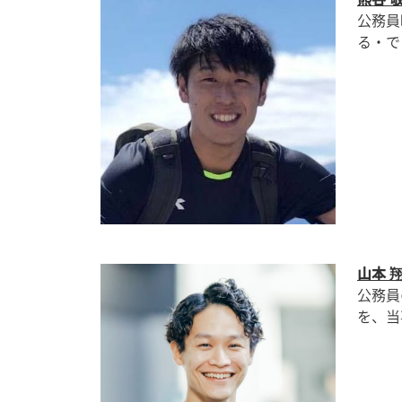
公務員
る・で
山本 
公務員
を、当