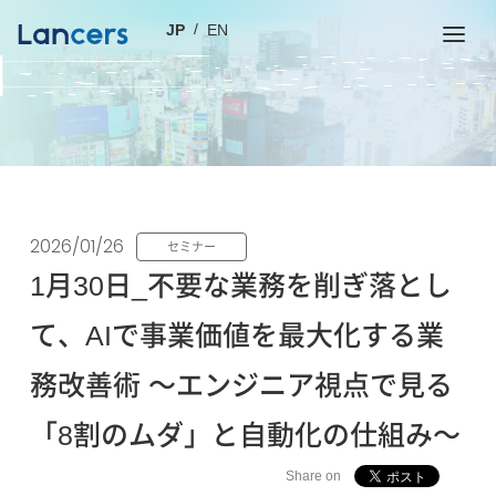
JP
EN
2026/01/26
セミナー
1月30日_不要な業務を削ぎ落とし
て、AIで事業価値を最大化する業
務改善術 〜エンジニア視点で見る
「8割のムダ」と自動化の仕組み〜
Share on