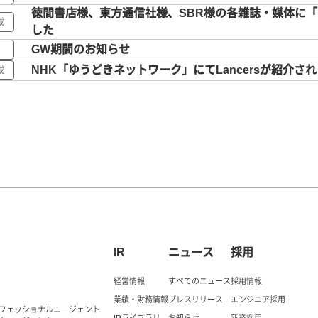
徳間書店様、東方通信社様、SBR様の各雑誌・媒体に「La
載
した
GW期間のお知らせ
NHK「ゆうどきネットワーク」にてLancersが紹介さ
載
IR
ニュース
採用
経営情報
すべてのニュース
採用情報
業績・財務情報
プレスリリース
エンジニア採用
ロフェッショナルエージェント